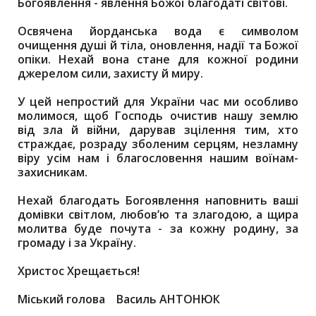
Богоявлення - явлення Божої благодаті світові.
Освячена йорданська вода є символом
очищення душі й тіла, оновлення, надії та Божої
опіки. Нехай вона стане для кожної родини
джерелом сили, захисту й миру.
У цей непростий для України час ми особливо
молимося, щоб Господь очистив нашу землю
від зла й війни, дарував зцілення тим, хто
страждає, розраду зболеним серцям, незламну
віру усім нам і благословення нашим воїнам-
захисникам.
Нехай благодать Богоявлення наповнить ваші
домівки світлом, любов’ю та злагодою, а щира
молитва буде почута - за кожну родину, за
громаду і за Україну.
Христос Хрещається!
Міський голова Василь АНТОНЮК