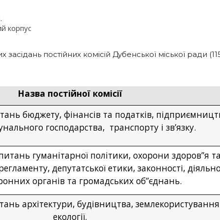
.
ий корпус
 засідань постійних комісій Дубенської міської ради (11
Назва постійної комісії
итань бюджету, фінансів та податків, підприємницт
нального господарства, транспорту і зв’язку.
 питань гуманітарної політики, охорони здоров”я т
регламенту, депутатської етики, законності, діяльно
онних органів та громадських об”єднань.
итань
архітектури, будівництва, землекористування
екології
.