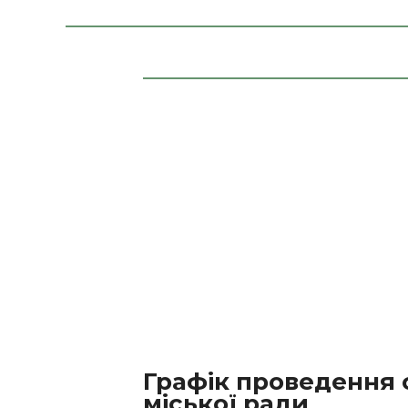
Графік проведення с
міської ради