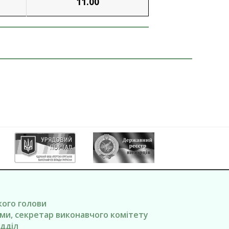
11.00
кого голови
ами, секретар виконавчого комітету
ідділ