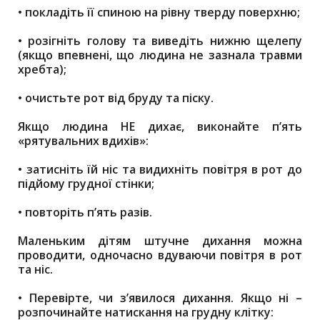
•
покладіть її спиною на рівну тверду поверхню;
•
розігніть голову та виведіть нижню щелепу
(якщо впевнені, що людина не зазнала травми
хребта);
•
очистьте рот від бруду та піску.
Якщо людина НЕ дихає, виконайте пʼять
«рятувальних вдихів»:
•
затисніть їй ніс та видихніть повітря в рот до
підйому грудної стінки;
•
повторіть пʼять разів.
Маленьким дітям штучне дихання можна
проводити, одночасно вдуваючи повітря в рот
та ніс.
•
Перевірте, чи з’явилося дихання. Якщо ні –
розпочинайте натискання на грудну клітку: