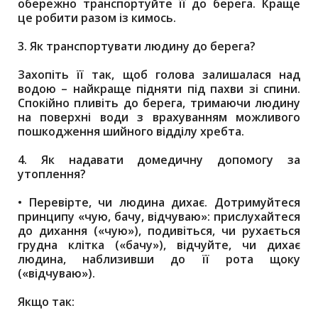
обережно транспортуйте її до берега. Краще
це робити разом із кимось.
3. Як транспортувати людину до берега?
Захопіть її так, щоб голова залишалася над
водою – найкраще підняти під пахви зі спини.
Спокійно пливіть до берега, тримаючи людину
на поверхні води з врахуванням можливого
пошкодження шийного відділу хребта.
4. Як надавати домедичну допомогу за
утоплення?
•
Перевірте, чи людина дихає. Дотримуйтеся
принципу «чую, бачу, відчуваю»: прислухайтеся
до дихання («чую»), подивіться, чи рухається
грудна клітка («бачу»), відчуйте, чи дихає
людина, наблизивши до її рота щоку
(«відчуваю»).
Якщо так: