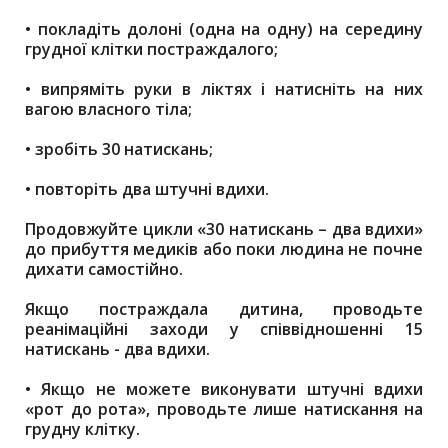
•
покладіть долоні (одна на одну) на середину
грудної клітки постраждалого;
•
випряміть руки в ліктях і натисніть на них
вагою власного тіла;
•
зробіть 30 натискань;
•
повторіть два штучні вдихи.
Продовжуйте цикли «30 натискань – два вдихи»
до прибуття медиків або поки людина не почне
дихати самостійно.
Якщо постраждала дитина, проводьте
реанімаційні заходи у співвідношенні 15
натискань - два вдихи.
•
Якщо не можете виконувати штучні вдихи
«рот до рота», проводьте лише натискання на
грудну клітку.