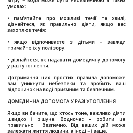
вітру – вода може бути небезпечною в таких
умовах;
•
памʼятайте про можливі течії та хвилі,
дізнайтеся, як правильно діяти, якщо вас
захоплює течія;
•
якщо відпочиваєте з дітьми – завжди
тримайте їх у полі зору;
•
дізнайтеся, як надавати домедичну допомогу
у разі утоплення.
Дотримання цих простих правила допоможе
вам уникнути небезпеки та зробить ваш
відпочинок на воді приємним та безпечним.
ДОМЕДИЧНА ДОПОМОГА У РАЗІ УТОПЛЕННЯ
Якщо ви бачите, що хтось тоне, важливо діяти
швидко і рішуче. Водночас – робити це
правильно і безпечно. Від ваших дій може
залежати життя людини, а іноді – і ваше.