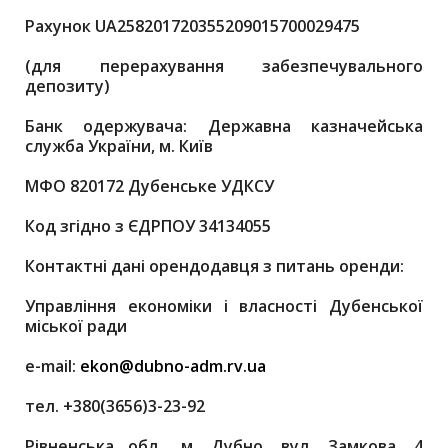
Рахунок UA258201720355209015700029475
(для перерахування забезпечувального
депозиту)
Банк одержувача: Державна казначейська
служба України, м. Київ
МФО 820172 Дубенське УДКСУ
Код згідно з ЄДРПОУ 34134055
Контактні дані орендодавця з питань оренди:
Управління економіки і власності Дубенської
міської ради
е-mail:
ekon@
dubno-adm.rv.ua
тел. +380(3656)3-23-92
Рівненська обл., м. Дубно, вул. Замкова, 4