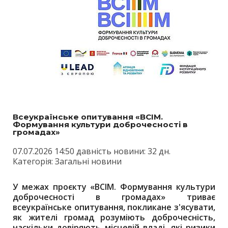
Всеукраїнське опитування «ВСІМ.
Формування культури доброчесності в
громадах»
07.07.2026 14:50 давність новини: 32 дн.
Категорія: Загальні новини
У межах проєкту «ВСІМ. Формування культури
доброчесності в громадах» триває
всеукраїнське опитування, покликане з'ясувати,
як жителі громад розуміють доброчесність,
наскільки довіряють місцевій владі, які ризики