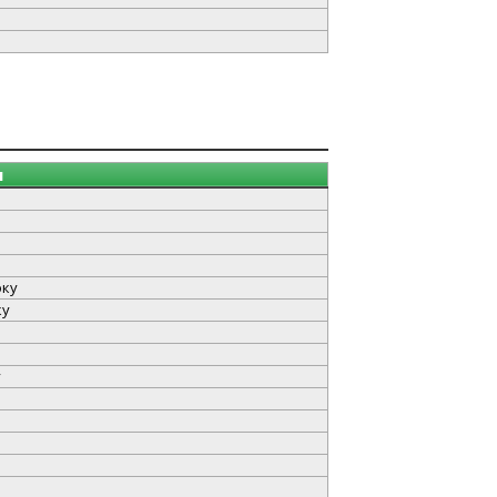
я
оку
ку
у